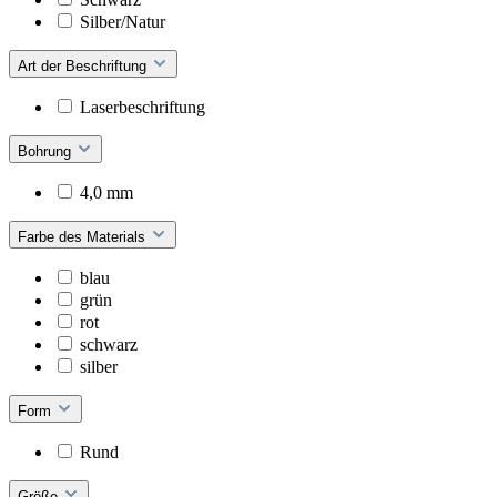
Silber/Natur
Art der Beschriftung
Laserbeschriftung
Bohrung
4,0 mm
Farbe des Materials
blau
grün
rot
schwarz
silber
Form
Rund
Größe