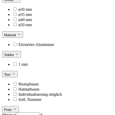
ø30 mm
ø35 mm
ø40 mm
ø50 mm
Material
Eloxiertes Aluminium
Stärke
1 mm
Text
Biotopbaum
Habitatbaum
Individualisierung möglich
fortl. Nummer
Preis
Minimal
€