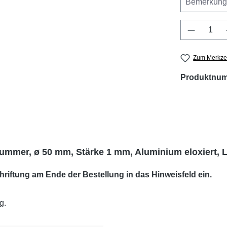
Produkt 
Zum Merkzet
Produktnu
mer, ø 50 mm, Stärke 1 mm, Aluminium eloxiert, L
riftung am Ende der Bestellung in das Hinweisfeld ein.
g.