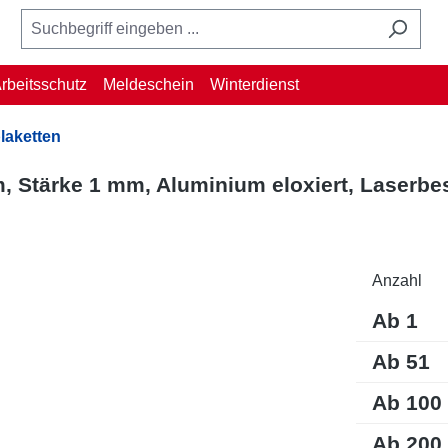
rbeitsschutz
Meldeschein
Winterdienst
aketten
Stärke 1 mm, Aluminium eloxiert, Laserbes
Anzahl
Ab
1
Ab
51
Ab
100
Ab
200