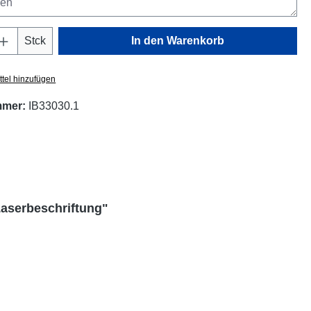
Anzahl: Gib den gewünschten Wert ein oder
Stck
In den Warenkorb
tel hinzufügen
mmer:
IB33030.1
aserbeschriftung"