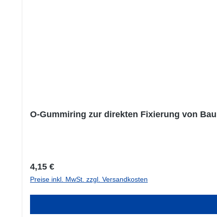
O-Gummiring zur direkten Fixierung von B
Regulärer Preis:
4,15 €
Preise inkl. MwSt. zzgl. Versandkosten